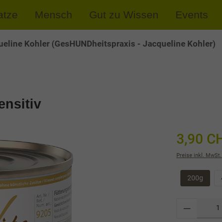
atze
Mensch
Gut zu Wissen
Events
eline Kohler (GesHUNDheitspraxis - Jacqueline Kohler)
ensitiv
3,90 C
Preise inkl. MwSt.
200g