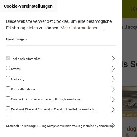
Cookie-Voreinstellungen
Home
Hund
K
Diese Website verwendet Cookies, um eine bestmögliche
Onlineshop von Jacqu
Erfahrung bieten zu können.
Mehr Informationen ...
Einstellungen
Technisch erforderlich
Huhn mit Karotten & Naturreis S
Statistik
Marketing
Komfortfunktionen
Google Ads Conversion tracking through emarketing
Facebook Pixel and Conversion Tracking installed by emarketing
Microsoft Advertising UET Tag &amp; conversion tracking installed by emarketing