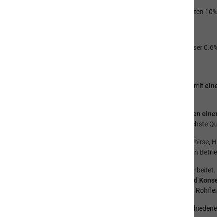
Hühnerfleisch und -hälse 33%, Hühnermägen 10%, Hühnerherzen 10%,
Analytische Bestandteile:
Rohprotein 9.8%, Rohöle und Fette 6%, Rohasche 2.4%, Rohfaser 0.6
Verhältnis Calcium : Phosphor 1.2 : 1
Unsere
hochwertigen Fleischmenüs
sind in Zusammenarbeit mit
ein
entwickelt worden.
Alle naVita dog Menüs
- ausser Sensitiv und PreDigestif -
haben einen
Schonendste Zubereitung
durch Kaltabfüllung garantiert höchste Qu
Auch wurde darauf geachtet, hochwertige Beilagen wie Braunhirse, Hafe
Wir garantieren, dass das verwendete Fleisch aus kontrollierten Betri
Bei naVita dog werden die hochwertigen Rohstoffe frisch verarbeitet. 
Zusätze wie
Vitamine, künstliche Proteine, Aromen, Farb- und Konse
hochwertigen Produkte werden gerne auch als Ergänzung zur Rohflei
Damit Ihr Hund immer frische Nahrung erhält, bieten wir verschiede