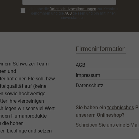
Ich habe die
Datenschutzbestimmungen
zur Kenntnis
genommen und die
AGB
gelesen und bin mit ihnen
einverstanden.
Firmeninformation
 einem Schweizer Team
AGB
then und
Impressum
er hat einen Fleisch- bzw.
Datenschutz
elqualität auf (keine
ben sowie hochwertige
ter Ihre vierbeinigen
Sie haben ein
technisches
P
legen wir sehr viel Wert
unserem Onlineshop?
agenden Humanprodukte
u die hohen
Schreiben Sie uns eine E-Mai
en Lieblinge und setzen