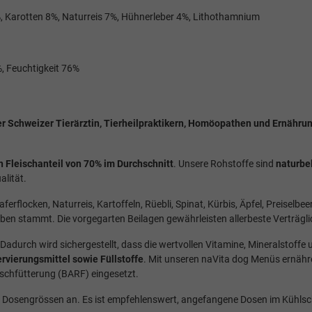
 Karotten 8%, Naturreis 7%, Hühnerleber 4%, Lithothamnium
%, Feuchtigkeit 76%
er Schweizer Tierärztin, Tierheilpraktikern, Homöopathen und Ernähru
 Fleischanteil von 70% im Durchschnitt
. Unsere Rohstoffe sind
naturbe
alität.
rflocken, Naturreis, Kartoffeln, Rüebli, Spinat, Kürbis, Äpfel, Preiselb
eben stammt. Die vorgegarten Beilagen gewährleisten allerbeste Verträgli
Dadurch wird sichergestellt, dass die wertvollen Vitamine, Mineralstoffe
rvierungsmittel sowie Füllstoffe
. Mit unseren naVita dog Menüs ernäh
schfütterung (BARF) eingesetzt.
ne Dosengrössen an. Es ist empfehlenswert, angefangene Dosen im Kühlsc