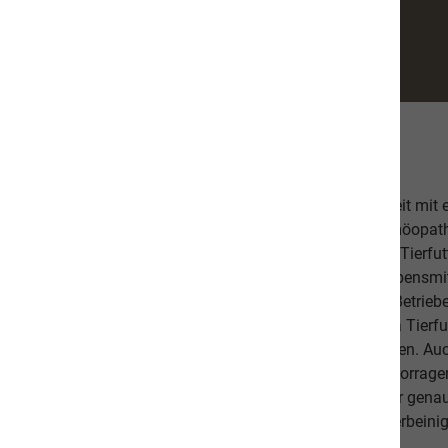
Über uns
Unsere hochwertige Tiernahrung ist in Zusammenarbeit mit
bestehend aus einer Tierärztin, Tierheilpraktikern, Homöopa
Ernährungsfachleuten entwickelt worden. Das leckere Tierfutt
Fischanteil von ca. 70% im Durchschnitt und weist Lebensmitt
Schlachtabfälle). Höchste Qualität aus kontrollierten Betrie
Beilagen sind der Garant, dass Sie mit unserem naVita Tierfut
Lieblinge ausgewogen und abwechslungsreich ernähren. Auch 
darauf, dass es Ihnen persönlich gut geht. Unsere hervorr
beweisen dies. Als Schweizer Unternehmen kennen wir gena
Qualitätsansprüche unserer Kunden sowie unseren vierbeinig
diese in unseren Produkten um.