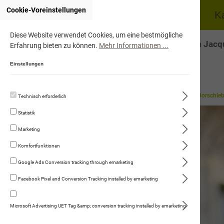
Cookie-Voreinstellungen
Home
Hund
K
Diese Website verwendet Cookies, um eine bestmögliche
Onlineshop von Jacqu
Erfahrung bieten zu können.
Mehr Informationen ...
Einstellungen
Gut zu Wissen
Hilfreiches Wissen
Nahrungsergänzungen - Dorschleb
Technisch erforderlich
Statistik
Marketing
Komfortfunktionen
Google Ads Conversion tracking through emarketing
Facebook Pixel and Conversion Tracking installed by emarketing
Microsoft Advertising UET Tag &amp; conversion tracking installed by emarketing