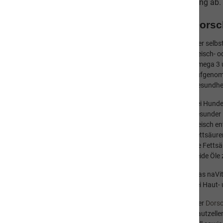
Ergänzungen runden eine ausgewogene Ernährung ab.
Dorsc
Hund
Wer selbst
Fleisch- o
Katze
Omega 3 u
aufgenomm
Mensch
Gesundhei
Gut zu Wissen
Bei Hunde
gesunder 
Häufige Fragen (FAQ)
Fleisch en
Hilfreiches Wissen
Fettsäure
die Fetts
Ernährung - Tierische Nebenprodukte
beide Öle
Ernährung - Futterumstellung
Das naVi
bei Haut-
Verhalten und Körpersprache von
Katzen
Der
Dorsc
Hautzelle
Verhalten und Körpersprache von
Hunden