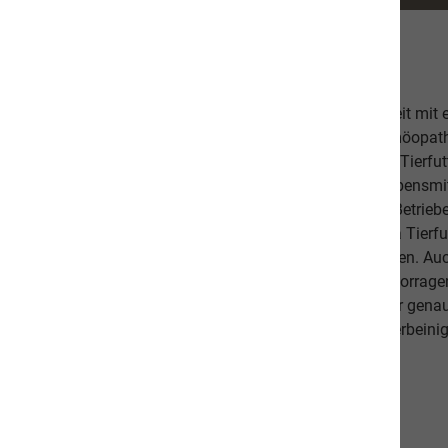
Über uns
Unsere hochwertige Tiernahrung ist in Zusammenarbeit mit
bestehend aus einer Tierärztin, Tierheilpraktikern, Homöopa
Ernährungsfachleuten entwickelt worden. Das leckere Tierfutt
Fischanteil von ca. 70% im Durchschnitt und weist Lebensmitt
Schlachtabfälle). Höchste Qualität aus kontrollierten Betrie
Beilagen sind der Garant, dass Sie mit unserem naVita Tierfut
Lieblinge ausgewogen und abwechslungsreich ernähren. Auch 
darauf, dass es Ihnen persönlich gut geht. Unsere hervorr
beweisen dies. Als Schweizer Unternehmen kennen wir gena
Qualitätsansprüche unserer Kunden sowie unseren vierbeinig
diese in unseren Produkten um.
Unsere Communities