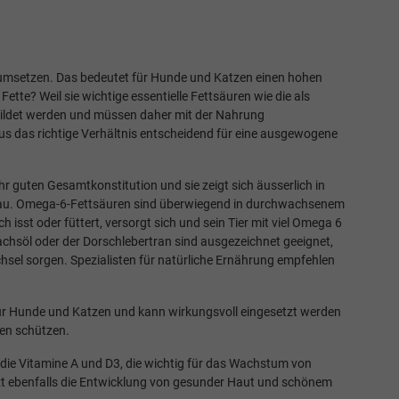
nge umsetzen. Das bedeutet für Hunde und Katzen einen hohen
tte? Weil sie wichtige essentielle Fettsäuren wie die als
bildet werden und müssen daher mit der Nahrung
 das richtige Verhältnis entscheidend für eine ausgewogene
r guten Gesamtkonstitution und sie zeigt sich äusserlich in
bau. Omega-6-Fettsäuren sind überwiegend in durchwachsenem
 isst oder füttert, versorgt sich und sein Tier mit viel Omega 6
achsöl oder der Dorschlebertran sind ausgezeichnet geeignet,
hsel sorgen. Spezialisten für natürliche Ernährung empfehlen
h für Hunde und Katzen und kann wirkungsvoll eingesetzt werden
en schützen.
die Vitamine A und D3, die wichtig für das Wachstum von
zt ebenfalls die Entwicklung von gesunder Haut und schönem