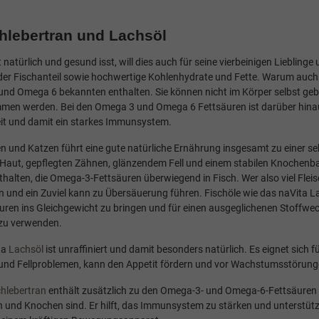
hlebertran und Lachsöl
 natürlich und gesund isst, will dies auch für seine vierbeinigen Liebli
der Fischanteil sowie hochwertige Kohlenhydrate und Fette. Warum auch Fe
nd Omega 6 bekannten enthalten. Sie können nicht im Körper selbst ge
en werden. Bei den Omega 3 und Omega 6 Fettsäuren ist darüber hinaus
t und damit ein starkes Immunsystem.
n und Katzen führt eine gute natürliche Ernährung insgesamt zu einer seh
Haut, gepflegten Zähnen, glänzendem Fell und einem stabilen Knochen
thalten, die Omega-3-Fettsäuren überwiegend in Fisch. Wer also viel Fleisch
n und ein Zuviel kann zu Übersäuerung führen. Fischöle wie das naVita L
äuren ins Gleichgewicht zu bringen und für einen ausgeglichenen Stoffwec
 zu verwenden.
ta
Lachsöl
ist unraffiniert und damit besonders natürlich. Es eignet sic
 und Fellproblemen, kann den Appetit fördern und vor Wachstumsstörung
hlebertran
enthält zusätzlich zu den Omega-3- und Omega-6-Fettsäuren 
n und Knochen sind. Er hilft, das Immunsystem zu stärken und unterstüt