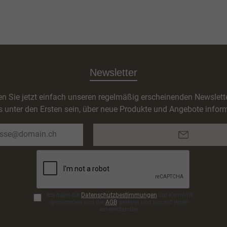
Newsletter
n Sie jetzt einfach unseren regelmäßig erscheinenden Newslett
s unter den Ersten sein, über neue Produkte und Angebote inform
E-
Mail-
Adresse*
Ich habe die
Datenschutzbestimmungen
zur Kenntnis
genommen und die
AGB
gelesen und bin mit ihnen
einverstanden.