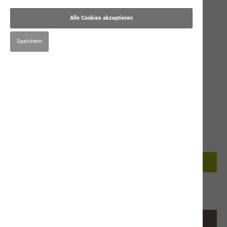
Alle Cookies akzeptieren
Speichern
45,00 CHF*
Preise inkl. MwSt. zzgl. Versandkosten
5kg
15kg
Muster
In den Warenkorb
Produktnummer:
9316
Beschreibung
Alleinfuttermittel für Hunde - kühl und trocken lagern